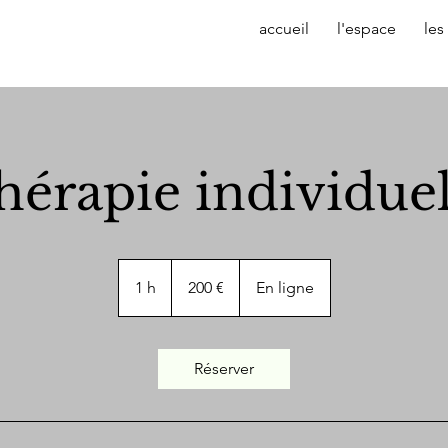
accueil
l'espace
les
hérapie individuel
200
euros
1 h
1
200 €
En ligne
Réserver